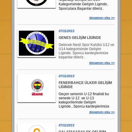
VİDEOLAR
İGL NEDİR?
Kategorisinde Gelişim Liginde..
BELGELER
İGL İSTATİSTİKLERİ
Sporculara Başarılar dileriz..
KURALLAR
İGL BAŞVURU FORMU
SPOR TESİSİ
devamını oku >>
SALONLAR
KATILIM ŞARTLARI
ESAME LİSTESİ
ÖDÜL TÖRENİ
07/11/2013
ANKETLER
İGL OYUN KURALLARI
ANA LİSTE
İLETİŞİM
GENES GELİŞİM LİGİNDE
İLETİŞİM
Gelecek Nesil Spor Kulübü U12 ve
U14 kategorisinde Gelişim
Liginde. Sporcu kardeşlerimize
başarılar dileriz..
devamını oku >>
07/11/2013
FENERBAHÇE ÜLKER GELİŞİM
LİGİNDE
Geçen senenin U-12 finalisti bu
senede U-12 ve U-13
kategorilerinde Gelişim
Liginde...Sporcu kardeşlerimize
başarılar dileriz..
devamını oku >>
07/11/2013