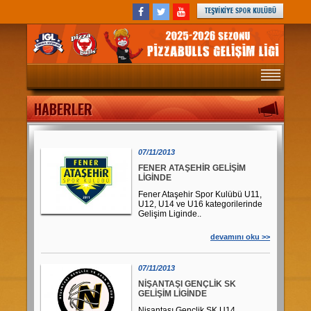
ANASAYFA
HABERLER
MAÇ PROGRAMI
PANORAMA
07/11/2013
HABERLER
FENER ATAŞEHİR GELİŞİM
TAKIMLAR
LİGİNDE
OYUNCULAR
Fener Ataşehir Spor Kulübü U11,
U12, U14 ve U16 kategorilerinde
FOTOĞRAFLAR
Gelişim Liginde..
STATÜLER
devamını oku >>
HAFTALIK MAÇ PROGRAMI
07/11/2013
HAKKIMIZDA
NİŞANTAŞI GENÇLİK SK
REFERANSLAR
İGL KİTAPÇIĞI 2019-2020
GELİŞİM LİGİNDE
Nişantaşı Gençlik SK
U14