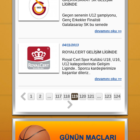
GALATASARAY SK GELİŞİM
LİGİNDE
Geçen senenin U12 şampiyonu,
Genç Erkekler Finalisti
Galatasaray SK bu senede
U12,U13,U18 ve Kızlar
devamını oku >>
kategorilerinde Gelişim Liginde..
Sporcu kardeşlerimize başarılar
dileriz..
04/11/2013
ROYALCERT GELİŞİM LİGİNDE
Royal Cert Spor Kulübü U18, U16,
U12 kategorilerinde Gelişim
Liginde.. Sporcu kardeşlerimize
başarılar dileriz..
devamını oku >>
1
2
...
117
118
119
120
121
...
123
124