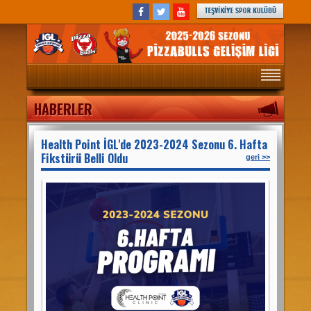
ANASAYFA
HABERLER
MAÇ PROGRAMI
PANORAMA
Health Point İGL'de 2023-2024 Sezonu 6. Hafta
Fikstürü Belli Oldu
HABERLER
geri >>
TAKIMLAR
OYUNCULAR
FOTOĞRAFLAR
STATÜLER
HAFTALIK MAÇ PROGRAMI
HAKKIMIZDA
REFERANSLAR
İGL KİTAPÇIĞI 2019-2020