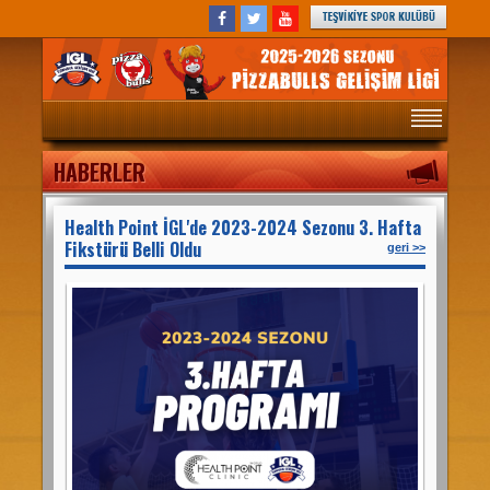
ANASAYFA
HABERLER
MAÇ PROGRAMI
PANORAMA
Health Point İGL'de 2023-2024 Sezonu 3. Hafta
Fikstürü Belli Oldu
HABERLER
geri >>
TAKIMLAR
OYUNCULAR
FOTOĞRAFLAR
STATÜLER
HAFTALIK MAÇ PROGRAMI
HAKKIMIZDA
REFERANSLAR
İGL KİTAPÇIĞI 2019-2020